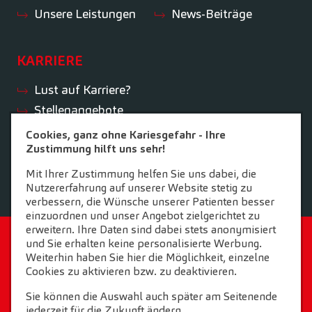
Unsere Leistungen
News-Beiträge
KARRIERE
Lust auf Karriere?
Stellenangebote
Ihre Vorteile
Cookies, ganz ohne Kariesgefahr - Ihre
Zustimmung hilft uns sehr!
Initiativbewerbung
Mit Ihrer Zustimmung helfen Sie uns dabei, die
Nutzererfahrung auf unserer Website stetig zu
verbessern, die Wünsche unserer Patienten besser
einzuordnen und unser Angebot zielgerichtet zu
erweitern. Ihre Daten sind dabei stets anonymisiert
STARTSEITE
KONTAKT
und Sie erhalten keine personalisierte Werbung.
Weiterhin haben Sie hier die Möglichkeit, einzelne
COOKIE-EINSTELLUNGEN
IMPRESSUM
Cookies zu aktivieren bzw. zu deaktivieren.
Sie können die Auswahl auch später am Seitenende
DATENSCHUTZ
jederzeit für die Zukunft ändern.