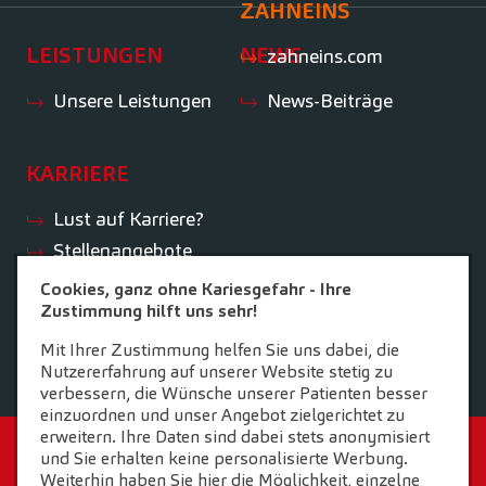
ZAHNEINS
LEISTUNGEN
NEWS
zahneins.com
Unsere Leistungen
News-Beiträge
KARRIERE
Lust auf Karriere?
Stellenangebote
Ihre Vorteile
Cookies, ganz ohne Kariesgefahr - Ihre
Zustimmung hilft uns sehr!
Initiativbewerbung
Mit Ihrer Zustimmung helfen Sie uns dabei, die
Nutzererfahrung auf unserer Website stetig zu
verbessern, die Wünsche unserer Patienten besser
einzuordnen und unser Angebot zielgerichtet zu
erweitern. Ihre Daten sind dabei stets anonymisiert
STARTSEITE
KONTAKT
und Sie erhalten keine personalisierte Werbung.
Weiterhin haben Sie hier die Möglichkeit, einzelne